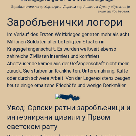
Заробљенички логор Харткирхен-Дајнхам код Ашаха на Дунаву обухватао је
више од 450 барака.
Заробљенички логори
Im Verlauf des Ersten Weltkrieges gerieten mehr als acht
Millionen Soldaten aller beteiligten Staaten in
Kriegsgefangenschaft. Es wurden weltweit ebenso
zahlreiche Zivilisten interniert und konfiniert.
Abertausende kamen aus der Gefangenschaft nicht mehr
zurück. Sie starben an Krankheiten, Unterernährung, Kälte
oder durch schwere Arbeit. Von der Lagerexistenz zeugen
heute einige erhaltene Friedhöfe und wenige Denkmäler.
Увод: Српски ратни заробљеници и
интернирани цивили у Првом
светском рату