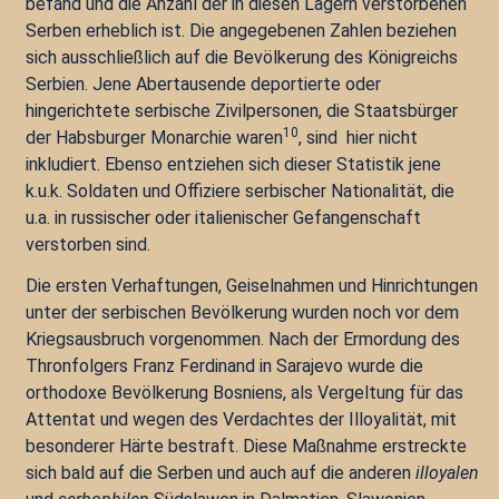
befand und die Anzahl der in diesen Lagern verstorbenen
Serben erheblich ist. Die angegebenen Zahlen beziehen
sich ausschließlich auf die Bevölkerung des Königreichs
Serbien. Jene Abertausende deportierte oder
hingerichtete serbische Zivilpersonen, die Staatsbürger
10
der Habsburger Monarchie waren
, sind hier nicht
inkludiert. Ebenso entziehen sich dieser Statistik jene
k.u.k. Soldaten und Offiziere serbischer Nationalität, die
u.a. in russischer oder italienischer Gefangenschaft
verstorben sind.
Die ersten Verhaftungen, Geiselnahmen und Hinrichtungen
unter der serbischen Bevölkerung wurden noch vor dem
Kriegsausbruch vorgenommen. Nach der Ermordung des
Thronfolgers Franz Ferdinand in Sarajevo wurde die
orthodoxe Bevölkerung Bosniens, als Vergeltung für das
Attentat und wegen des Verdachtes der Illoyalität, mit
besonderer Härte bestraft. Diese Maßnahme erstreckte
sich bald auf die Serben und auch auf die anderen
illoyalen