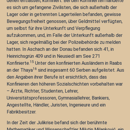
denen entlassen, konfiniert. Bei den Konfinierten handelte
es sich um gefangene Zivilisten, die sich außerhalb der
Lager oder in getrennten Lagerteilen befanden, gewisse
Bewegungsfreiheit genossen, über Geldmittel verfügten,
um selbst für ihre Unterkunft und Verpflegung
aufzukommen, und, im Falle der Unterkunft außerhalb der
Lager, sich regelmäßig bei der Polizeibehörde zu melden
hatten. In Aschach an der Donau befanden sich 41, in
Heinrichsgrün 409 und in Neusiedl am See 271
15
Konfinierte.
Unter den konfinierten Ausländern in Raabs
16
an der Thaya
sind insgesamt 60 Serben aufgelistet. Aus
den Angaben ihrer Berufe ist ersichtlich, dass das
Konfinieren den höheren Sozialschichten vorbehalten war
– Ärzte, Richter, Studenten, Lehrer,
Universitätsprofessoren, Gymnasiallehrer, Bankiers,
Angestellte, Händler, Juristen, Ingenieure und ein
Fabrikbesitzer.
In der Zeit der Julikrise befand sich der berühmte
Mathematiker und Wissenschaftler Milutin Milanković, ein