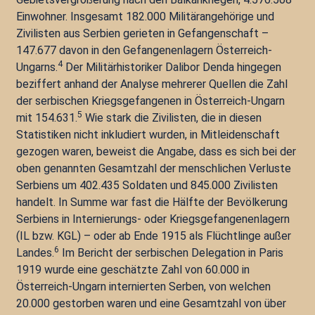
Einwohner. Insgesamt 182.000 Militärangehörige und
Zivilisten aus Serbien gerieten in Gefangenschaft –
147.677 davon in den Gefangenenlagern Österreich-
4
Ungarns.
Der Militärhistoriker Dalibor Denda hingegen
beziffert anhand der Analyse mehrerer Quellen die Zahl
der serbischen Kriegsgefangenen in Österreich-Ungarn
5
mit 154.631.
Wie stark die Zivilisten, die in diesen
Statistiken nicht inkludiert wurden, in Mitleidenschaft
gezogen waren, beweist die Angabe, dass es sich bei der
oben genannten Gesamtzahl der menschlichen Verluste
Serbiens um 402.435 Soldaten und 845.000 Zivilisten
handelt. In Summe war fast die Hälfte der Bevölkerung
Serbiens in Internierungs- oder Kriegsgefangenenlagern
(IL bzw. KGL) – oder ab Ende 1915 als Flüchtlinge außer
6
Landes.
Im Bericht der serbischen Delegation in Paris
1919 wurde eine geschätzte Zahl von 60.000 in
Österreich-Ungarn internierten Serben, von welchen
20.000 gestorben waren und eine Gesamtzahl von über