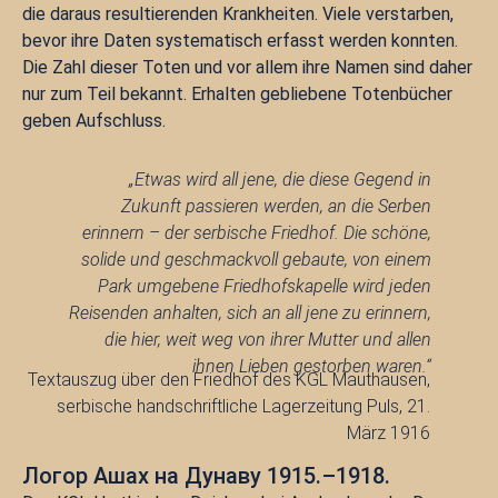
die daraus resultierenden Krankheiten. Viele verstarben,
bevor ihre Daten systematisch erfasst werden konnten.
Die Zahl dieser Toten und vor allem ihre Namen sind daher
nur zum Teil bekannt. Erhalten gebliebene Totenbücher
geben Aufschluss.
„Etwas wird all jene, die diese Gegend in
Zukunft passieren werden, an die Serben
erinnern – der serbische Friedhof. Die schöne,
solide und geschmackvoll gebaute, von einem
Park umgebene Friedhofskapelle wird jeden
Reisenden anhalten, sich an all jene zu erinnern,
die hier, weit weg von ihrer Mutter und allen
ihnen Lieben gestorben waren.“
Textauszug über den Friedhof des KGL Mauthausen,
serbische handschriftliche Lagerzeitung Puls, 21.
März 1916
Логор Ашах на Дунаву 1915.–1918.