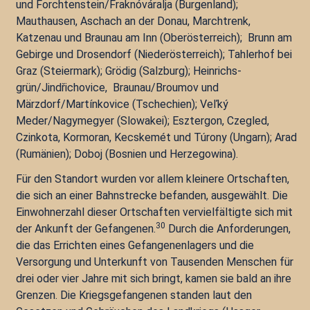
und Forchtenstein/Fraknóváralja (Burgenland);
Mauthausen, Aschach an der Donau, Marchtrenk,
Katzenau und Braunau am Inn (Oberösterreich); Brunn am
Gebirge und Drosendorf (Niederösterreich); Tahlerhof bei
Graz (Steiermark); Grödig (Salzburg); Heinrichs­
grün/Jindřichovice, Braunau/Brоumov und
Märzdorf/Martínkovice (Tschechien); Veľký
Meder/Nagymegyer (Slowakei); Еsztergon, Czegled,
Czinkota, Kormoran, Kecskemét und Túrony (Ungarn); Arad
(Rumänien); Doboj (Bosnien und Herzegowina).
Für den Standort wurden vor allem kleinere Ortschaften,
die sich an einer Bahnstrecke befanden, ausgewählt. Die
Einwohnerzahl dieser Ortschaften vervielfältigte sich mit
30
der Ankunft der Gefangenen.
Durch die Anforderungen,
die das Errichten eines Gefangenenlagers und die
Versorgung und Unterkunft von Tausenden Menschen für
drei oder vier Jahre mit sich bringt, kamen sie bald an ihre
Grenzen. Die Kriegsgefangenen standen laut den