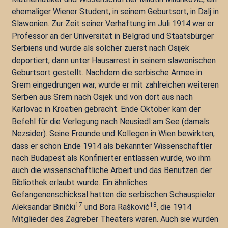
ehemaliger Wiener Student, in seinem Geburtsort, in Dalj in
Slawonien. Zur Zeit seiner Verhaftung im Juli 1914 war er
Professor an der Universität in Belgrad und Staatsbürger
Serbiens und wurde als solcher zuerst nach Osijek
deportiert, dann unter Hausarrest in seinem slawonischen
Geburtsort gestellt. Nachdem die serbische Armee in
Srem eingedrungen war, wurde er mit zahlreichen weiteren
Serben aus Srem nach Osjek und von dort aus nach
Karlovac in Kroatien gebracht. Ende Oktober kam der
Befehl für die Verlegung nach Neusiedl am See (damals
Nezsider). Seine Freunde und Kollegen in Wien bewirkten,
dass er schon Ende 1914 als bekannter Wissenschaftler
nach Budapest als Konfinierter entlassen wurde, wo ihm
auch die wissenschaftliche Arbeit und das Benutzen der
Bibliothek erlaubt wurde. Ein ähnliches
Gefangenenschicksal hatten die serbischen Schauspieler
17
18
Aleksandar Binički
und Bora Rašković
, die 1914
Mitglieder des Zagreber Theaters waren. Auch sie wurden