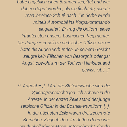
hatte angeblich einen Brunnen vergiftet und war
dabei ertappt worden; als sie flüchtete, sandte
man ihr einen Schuß nach. Ein Serbe wurde
mittels Automobil ins Korpskommando
eingeliefert. Er trug die Uniform eines
Infanteristen unserer bosnischen Regimenter.
Der Junge – er soll ein serbischer Offizier sein –
hatte die Augen verbunden. In seinem Gesicht
zeugte kein Fältchen von Besorgnis oder gar
Angst, obwohl ihm der Tod von Henkershand
gewiss ist. […]“
9. August – „[…] Auf der Stationswache sind die
Spionageverdächtigen. Ich schaue in die
Arreste. In der ersten Zelle stand der junge
serbische Offizier in der Bosniakenuniform […].
In der nächsten Zelle waren drei zerlumpte
Burschen, Ziegenhirten. Im dritten Raum war
ein dunkelfarbiger Mann untergebracht, der die