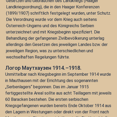
Gesetzen und Gebräuchen des Landkriegs (Haager
Landkriegsordnung), die in den Haager Konferenzen
(1899/1907) schriftlich festgelegt wurden, unter Schutz.
Die Verordnung wurde vor dem Krieg auch seitens
Österreich-Ungarns und des Königreichs Serbien
unterzeichnet und mit Kriegsbeginn spezifiziert. Die
Behandlung der gefangenen Zivilbevölkerung unterlag
allerdings den Gesetzen des jeweiligen Landes bzw. der
jeweiligen Region, was zu unterschiedlichen und
wechselhaften Regelungen führte.
Логор Маутхаузен 1914.–1918.
Unmittelbar nach Kriegsbeginn im September 1914 wurde
in Mauthausen mit der Errichtung des sogenannten
„Serbenlagers“ begonnen. Das im Januar 1915
fertiggestellte Areal sollte aus acht Teillagern mit jeweils
60 Baracken bestehen. Die ersten serbischen
Kriegsgefangenen wurden bereits Ende Oktober 1914 aus
den Lagern in Westungarn oder direkt von der Front nach