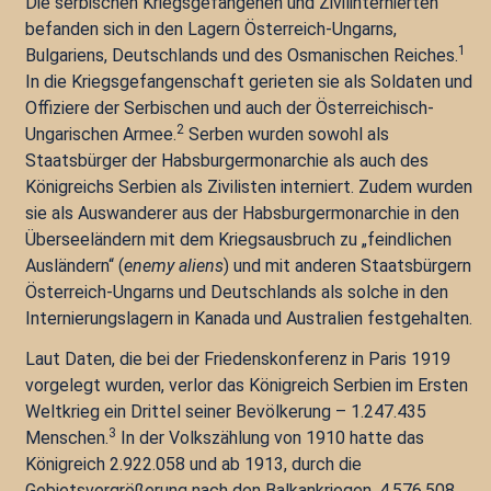
Die serbischen Kriegsgefangenen und Zivilinternierten
befanden sich in den Lagern Österreich-Ungarns,
1
Bulgariens, Deutschlands und des Osmanischen Reiches.
In die Kriegsgefangenschaft gerieten sie als Soldaten und
Offiziere der Serbischen und auch der Österreichisch-
2
Ungarischen Armee.
Serben wurden sowohl als
Staatsbürger der Habsburgermonarchie als auch des
Königreichs Serbien als Zivilisten interniert. Zudem wurden
sie als Auswanderer aus der Habsburgermonarchie in den
Überseeländern mit dem Kriegsausbruch zu „feindlichen
Ausländern“ (
enemy aliens
) und mit anderen Staatsbürgern
Österreich-Ungarns und Deutschlands als solche in den
Internierungslagern in Kanada und Australien festgehalten.
Laut Daten, die bei der Friedenskonferenz in Paris 1919
vorgelegt wurden, verlor das Königreich Serbien im Ersten
Weltkrieg ein Drittel seiner Bevölkerung – 1.247.435
3
Menschen.
In der Volkszählung von 1910 hatte das
Königreich 2.922.058 und ab 1913, durch die
Gebietsvergrößerung nach den Balkankriegen, 4.576.508