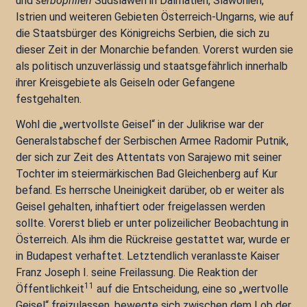
und
serbophilen
Südslawen in Dalmatien, Slawonien,
Istrien und weiteren Gebieten Österreich-Ungarns, wie auf
die Staatsbürger des Königreichs Serbien, die sich zu
dieser Zeit in der Monarchie befanden. Vorerst wurden sie
als politisch unzuverlässig und staatsgefährlich innerhalb
ihrer Kreisgebiete als Geiseln oder Gefangene
festgehalten.
Wohl die „wertvollste Geisel“ in der Julikrise war der
Generalstabschef der Serbischen Armee Radomir Putnik,
der sich zur Zeit des Attentats von Sarajewo mit seiner
Tochter im steiermärkischen Bad Gleichenberg auf Kur
befand. Es herrsche Uneinigkeit darüber, ob er weiter als
Geisel gehalten, inhaftiert oder freigelassen werden
sollte. Vorerst blieb er unter polizeilicher Beobachtung in
Österreich. Als ihm die Rückreise gestattet war, wurde er
in Budapest verhaftet. Letztendlich veranlasste Kaiser
Franz Joseph I. seine Freilassung. Die Reaktion der
11
Öffentlichkeit
auf die Entscheidung, eine so „wertvolle
Geisel“ freizulassen, bewegte sich zwischen dem Lob der